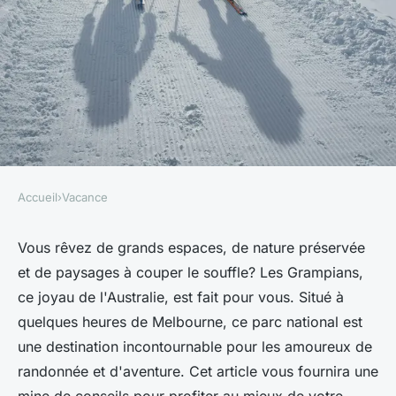
Accueil
›
Vacance
VACANCE
Quels sont les meilleurs
Vous rêvez de grands espaces, de nature préservée
et de paysages à couper le souffle? Les Grampians,
conseils pour une randonnée
ce joyau de l'Australie, est fait pour vous. Situé à
dans le parc national des
quelques heures de Melbourne, ce parc national est
Grampians, Australie?
une destination incontournable pour les amoureux de
randonnée et d'aventure. Cet article vous fournira une
Gabrielle
•
4 juillet 2024
•
7 min de lecture