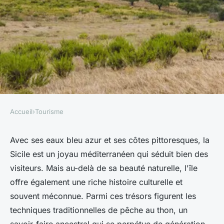
Accueil
›
Tourisme
TOURISME
Où observer les techniques
Avec ses eaux bleu azur et ses côtes pittoresques, la
Sicile est un joyau méditerranéen qui séduit bien des
traditionnelles de pêche au
visiteurs. Mais au-delà de sa beauté naturelle, l'île
thon en Sicile?
offre également une riche histoire culturelle et
souvent méconnue. Parmi ces trésors figurent les
Gabrielle
•
4 juillet 2024
•
6 min de lecture
techniques traditionnelles de pêche au thon, un