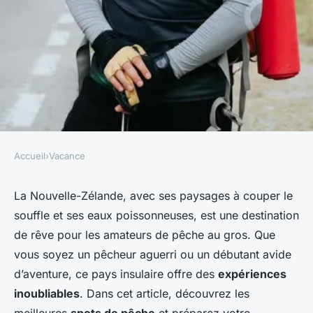
Accueil
›
Vacance
VACANCE
Où participer à une expédition
La Nouvelle-Zélande, avec ses paysages à couper le
souffle et ses eaux poissonneuses, est une destination
de pêche au gros en Nouvelle-
de rêve pour les amateurs de pêche au gros. Que
Zélande?
vous soyez un pêcheur aguerri ou un débutant avide
d’aventure, ce pays insulaire offre des
expériences
Gabrielle
•
4 juillet 2024
•
6 min de lecture
inoubliables
. Dans cet article, découvrez les